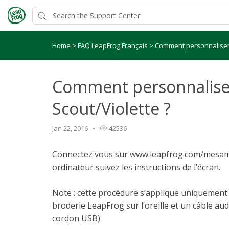
Home
>
FAQ LeapFrog Français
>
Comment personnaliser 
Comment personnalise
Scout/Violette ?
Jan 22, 2016
42536
Connectez vous sur www.leapfrog.com/mesami
ordinateur suivez les instructions de l’écran.
Note : cette procédure s’applique uniquemen
broderie LeapFrog sur l’oreille et un câble au
cordon USB)