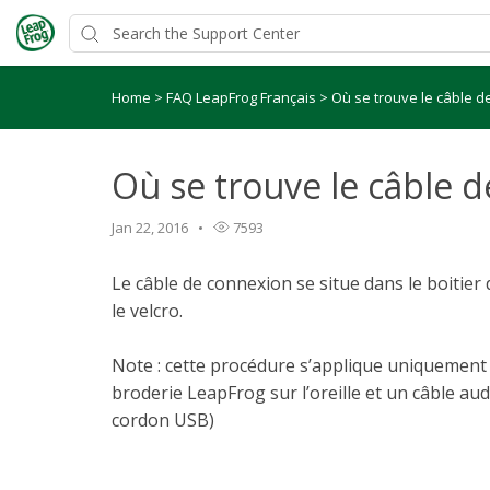
Home
>
FAQ LeapFrog Français
>
Où se trouve le câble d
Où se trouve le câble 
Jan 22, 2016
7593
Le câble de connexion se situe dans le boitier 
le velcro.
Note : cette procédure s’applique uniquemen
broderie LeapFrog sur l’oreille et un câble au
cordon USB)