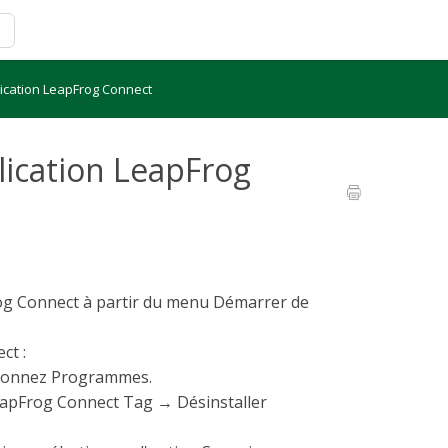
plication LeapFrog Connect
plication LeapFrog
rog Connect à partir du menu Démarrer de
ct :
tionnez Programmes.
eapFrog Connect Tag
→ Désinstaller