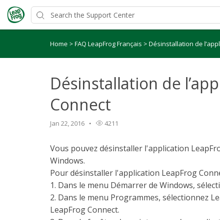
Home
>
FAQ LeapFrog Français
>
Désinstallation de l’ap
Désinstallation de l’ap
Connect
Jan 22, 2016
4211
Vous pouvez désinstaller l'application LeapF
Windows.
Pour désinstaller l'application LeapFrog Conne
1.
Dans le menu Démarrer de Windows, sélec
2.
Dans le menu Programmes, sélectionnez L
LeapFrog Connect.