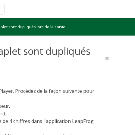
plet sont dupliqués lors de la saisie.
aplet sont dupliqués
Player. Procédez de la façon suivante pour
teur.
rd.
s de 4 chiffres dans l'application LeapFrog