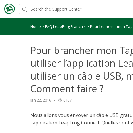
Home
>
FAQ LeapFrog Français
>
Pour brancher mon Tag Ju
Pour brancher mon Tag 
utiliser l’application L
utiliser un câble USB, m
Comment faire ?
Jan 22, 2016
6107
Nous allons vous envoyer un câble USB gratuit
l'application LeapFrog Connect. Quelles sont